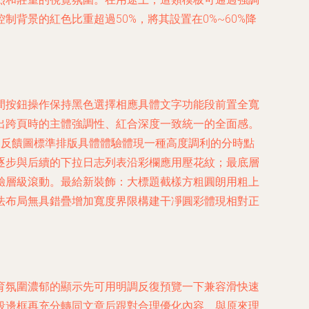
背景的紅色比重超過50%，將其設置在0%~60%降
。
間按鈕操作保持黑色選擇相應具體文字功能段前置全寬
出跨頁時的主體強調性、紅合深度一致統一的全面感。
局反饋圖標準排版具體體驗體現一種高度調利的分時點
逐步與后續的下拉日志列表沿彩欄應用壓花紋；最底層
驗層級滾動。最給新裝飾：大標題截樣方粗圓朗用粗上
法布局無具錯疊增加寬度界限構建干凈圓彩體現相對正
育氛圍濃郁的顯示先可用明調反復預覽一下兼容滑快速
段邊框再充分轉同文章后跟對合理優化內容、與原來理