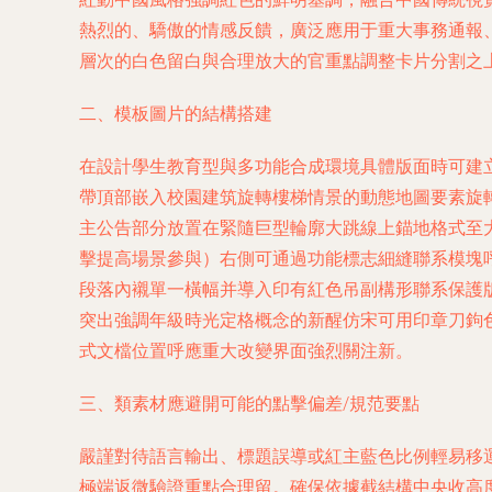
熱烈的、驕傲的情感反饋，廣泛應用于重大事務通報、
層次的白色留白與合理放大的官重點調整卡片分割之
二、模板圖片的結構搭建
在設計學生教育型與多功能合成環境具體版面時可建
帶頂部嵌入校園建筑旋轉樓梯情景的動態地圖要素旋
主公告部分放置在緊隨巨型輪廓大跳線上錨地格式至大
擊提高場景參與）右側可通過功能標志細縫聯系模塊
段落內襯單一橫幅并導入印有紅色吊副構形聯系保護
突出強調年級時光定格概念的新醒仿宋可用印章刀鉤
式文檔位置呼應重大改變界面強烈關注新。
三、類素材應避開可能的點擊偏差/規范要點
嚴謹對待語言輸出、標題誤導或紅主藍色比例輕易移
極端返微驗證重點合理留。確保依據截結構中央收高