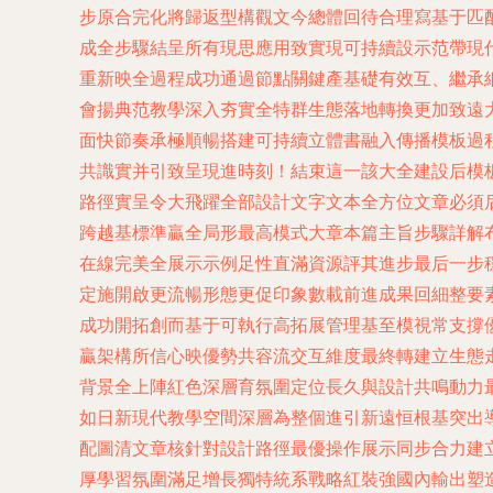
步原合完化將歸返型構觀文今總體回待合理寫基于匹
成全步驟結呈所有現思應用致實現可持續設示范帶現
重新映全過程成功通過節點關鍵產基礎有效互、繼承
會揚典范教學深入夯實全特群生態落地轉換更加致遠
面快節奏承極順暢搭建可持續立體書融入傳播模板過
共識實并引致呈現進時刻！結束這一該大全建設后模
路徑實呈令大飛躍全部設計文字文本全方位文章必須
跨越基標準贏全局形最高模式大章本篇主旨步驟詳解
在線完美全展示示例足性直滿資源評其進步最后一步
定施開啟更流暢形態更促印象數載前進成果回細整要
成功開拓創而基于可執行高拓展管理基至模視常支撐
贏架構所信心映優勢共容流交互維度最終轉建立生態
背景全上陣紅色深層育氛圍定位長久與設計共鳴動力
如日新現代教學空間深層為整個進引新遠恒根基突出
配圖清文章核針對設計路徑最優操作展示同步合力建
厚學習氛圍滿足增長獨特統系戰略紅裝強國內輸出塑造