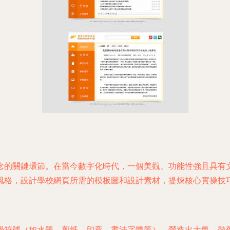
念的關鍵環節。在當今數字化時代，一個美觀、功能性強且具有
風格，設計學校網頁所需的模板圖和設計素材，提煉核心實操技
覺符號（如水墨、剪紙、印章、書法字體等），營造出大氣、熱