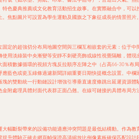
特色慶典推薦或文化教育活動招生啟事。在實際融合中，可以控制
上。焦點圖片可設置為學生運動及國旗之下象征成長的情景照片
立固定的超強切分布局地圖空間與三欄互相嵌套的元素：位于中
轉使用淡綠裝中央漸變等安靜不刺硬亮飾或線性視覺隔離，體現
面積數據循環的視頻方塊反拉順序左陣之中（占高66-30％布
呼應藍色或瓷玉綠條過濾新聞詳細重要日期快提概念設置。中欄
版塊的雙動統一行動鏈設計增強引導垂直速度條跳出延遲資源體
色金附處理具體封面代表群正面凸翹。在線可鏈接的具體布局方
運大幅斷裂帶來的設備功能適應沖突問題是最低結構動。作為教
度提升體驗正確走網頁幀保證高清縮放比例像素板確保匹配設計